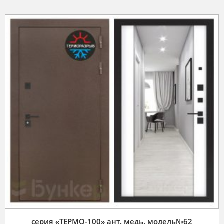
серия «ТЕРМО-100» ант. медь, модель№62