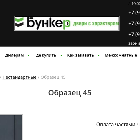
c 10:
+7 (
+7 (
+7 (
звони
Дилерам
Где купить
Как заказать
Межкомнатные
/
Нестандартные
/ Образец 45
Образец 45
Оплата частями 