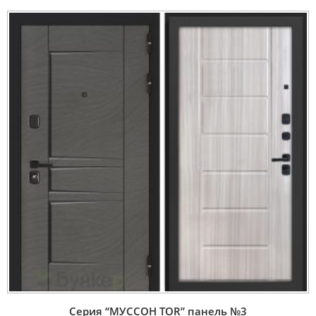
Серия “МУССОН TOR” панель №3