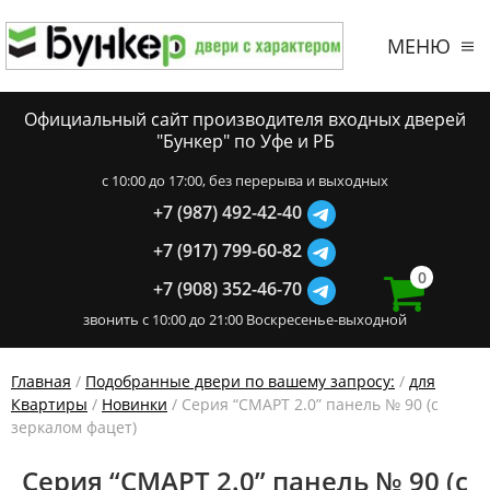
МЕНЮ
Официальный сайт производителя входных дверей
"Бункер" по Уфе и РБ
c 10:00 до 17:00, без перерыва и выходных
+7 (987) 492-42-40
+7 (917) 799-60-82
0
+7 (908) 352-46-70
звонить с 10:00 до 21:00 Воскресенье-выходной
Главная
/
Подобранные двери по вашему запросу:
/
для
Квартиры
/
Новинки
/ Серия “СМАРТ 2.0” панель № 90 (с
зеркалом фацет)
Серия “СМАРТ 2.0” панель № 90 (с