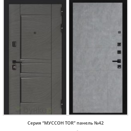
Серия “МУССОН TOR” панель №42