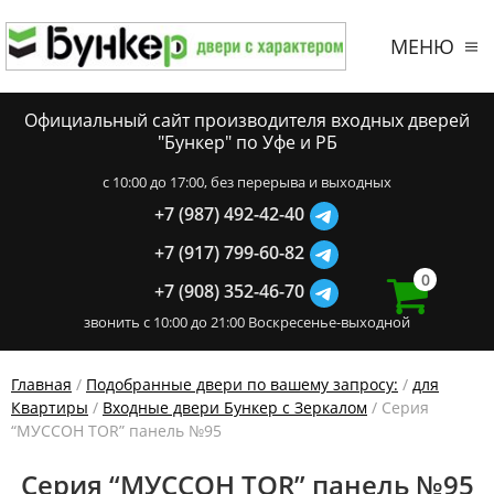
МЕНЮ
Официальный сайт производителя входных дверей
"Бункер" по Уфе и РБ
c 10:00 до 17:00, без перерыва и выходных
+7 (987) 492-42-40
+7 (917) 799-60-82
0
+7 (908) 352-46-70
звонить с 10:00 до 21:00 Воскресенье-выходной
Главная
/
Подобранные двери по вашему запросу:
/
для
Квартиры
/
Входные двери Бункер с Зеркалом
/ Серия
“МУССОН TOR” панель №95
Серия “МУССОН TOR” панель №95