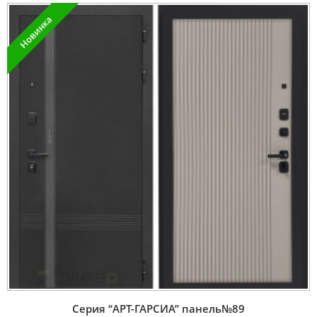
Новинка
Серия “AРT-ГАРСИА” панель№89