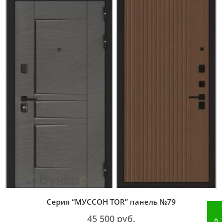
Серия “МУССОН TOR” панель №79
45 500
руб.