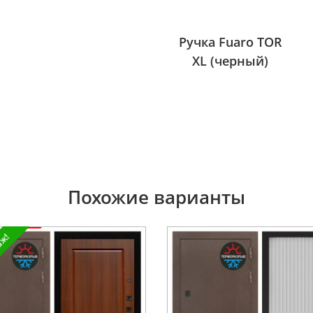
Ручка Fuaro TOR
XL (черный)
Похожие варианты
аж!
я !