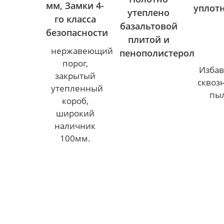
мм, Замки 4-
уплот
утеплено
го класса
базальтовой
безопасности
плитой и
нержавеющий
пенополистерол
порог,
Избав
закрытый
сквоз
утепленный
пы
короб,
широкий
наличник
100мм.