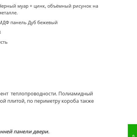
Черный муар + цинк, объёмный рисунок на
металле.
МДФ панель Дуб бежевый
3
есть
иент теплопроводности. Полиамидный
ой плитой, по периметру короба также
нней панели двери.