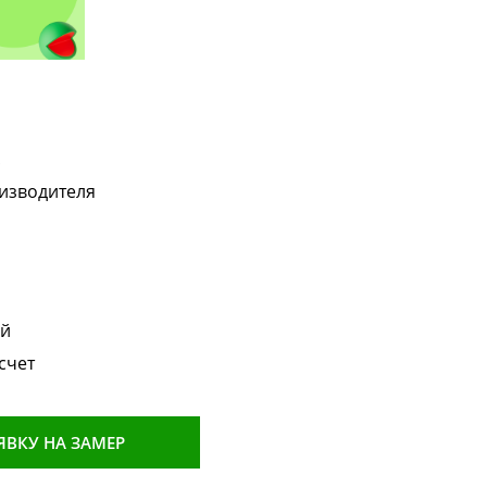
!
изводителя
ой
счет
ЯВКУ НА ЗАМЕР