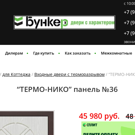
c 10:
+7 (
+7 (
+7 (
звони
Дилерам
Где купить
Как заказать
Межкомнатные
/
для Коттеджа
/
Входные двери с терморазрывом
/ “ТЕРМО-НИК
“ТЕРМО-НИКО” панель №36
45 980
руб.
48