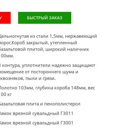
У
БЫСТРЫЙ ЗАКАЗ
Цельногнутая из стали 1,5мм, нержавеющий
порог,Короб закрытый, утепленный
базальтовой плитой, широкий наличник
100мм.
3 контура, уплотнители надежно защищают
помещение от постороннего шума и
сквозняков, пыли и грязи.
Полотно 103мм, глубина короба 148мм, вес
100 кг
Базальтовая плита и пенополистерол
Замок врезной сувальдный Г3011
Замок врезной сувальдный Г3001