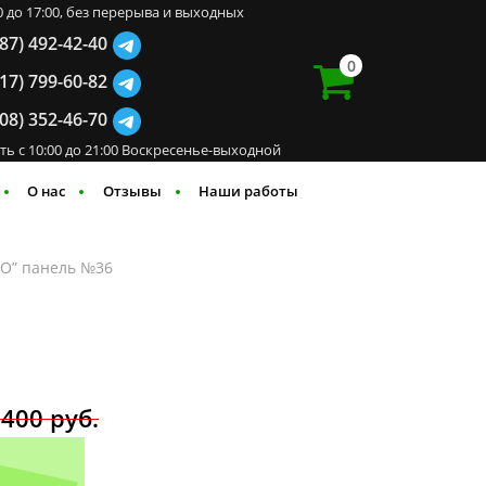
00 до 17:00, без перерыва и выходных
987) 492-42-40
0
917) 799-60-82
908) 352-46-70
ть с 10:00 до 21:00 Воскресенье-выходной
О нас
Отзывы
Наши работы
О” панель №36
 400
руб.