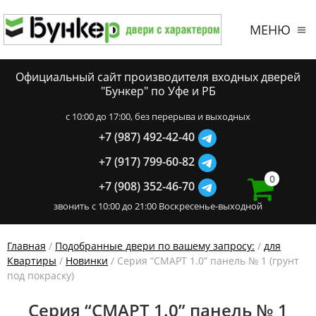
МЕНЮ
Официальный сайт производителя входных дверей
"Бункер" по Уфе и РБ
c 10:00 до 17:00, без перерыва и выходных
+7 (987) 492-42-40
+7 (917) 799-60-82
0
+7 (908) 352-46-70
звонить с 10:00 до 21:00 Воскресенье-выходной
Главная
/
Подобранные двери по вашему запросу:
/
для
Квартиры
/
Новинки
/ Серия “СМАРТ 1.0” панель № 1 (грунт
под покраску)
Серия “СМАРТ 1.0” панель № 1