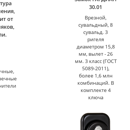
нтура
30.01
нения,
Врезной,
ит от
сувальдный, 8
няков,
сувальд. 3
ли.
ригеля
диаметром 15,8
мм, вылет - 26
мм. 3 класс (ГОСТ
5089-2011),
ичные,
более 1,6 млн
вечные
комбинаций. В
нители
комплекте 4
ключа