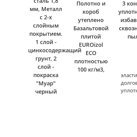
сталь 1,8
Полотно и
3 ко
мм, Металл
короб
уплот
с 2-х
утеплено
избав
слойным
Базальтовой
сквоз
покрытием.
плитой
пы
1 слой -
EUROizol
цинкосодержащий
ECO
грунт, 2
плотностью
слой -
100 кг/м3,
покраска
эласт
долго
"Муар"
уплот
черный