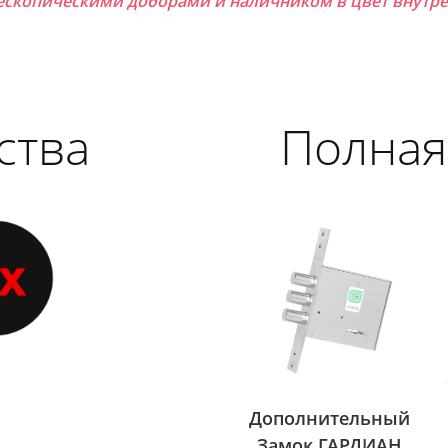
ескопическими доборами и наличником в цвет внутре
ства
Полная
Дополнительный
Замок ГАРДИАН