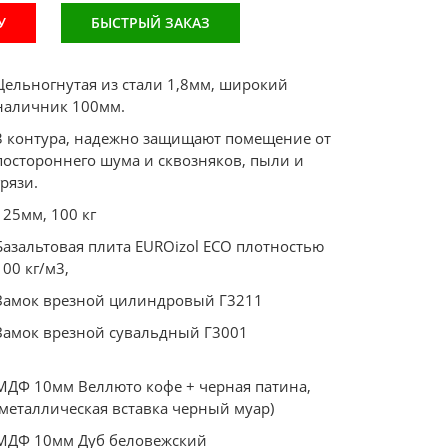
У
БЫСТРЫЙ ЗАКАЗ
Цельногнутая из стали 1,8мм, широкий
наличник 100мм.
3 контура, надежно защищают помещение от
постороннего шума и сквозняков, пыли и
грязи.
125мм, 100 кг
Базальтовая плита EUROizol ECO плотностью
100 кг/м3,
Замок врезной цилиндровый Г3211
Замок врезной сувальдный Г3001
МДФ 10мм Веллюто кофе + черная патина,
(металлическая вставка черный муар)
МДФ 10мм Дуб беловежский