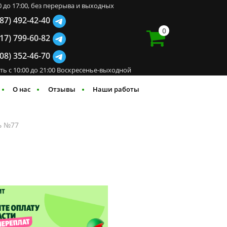
00 до 17:00, без перерыва и выходных
987) 492-42-40
0
917) 799-60-82
908) 352-46-70
ть с 10:00 до 21:00 Воскресенье-выходной
О нас
Отзывы
Наши работы
ь №77