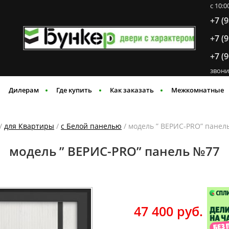
c 10:
+7 (
+7 (
+7 (
звони
Дилерам
Где купить
Как заказать
Межкомнатные
/
для Квартиры
/
с Белой панелью
/ модель ” ВЕРИС-PRO” панел
модель ” ВЕРИС-PRO” панель №77
47 400
руб.