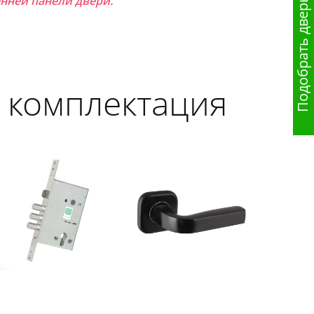
нней панели двери.
Подобрать дверь
 комплектация