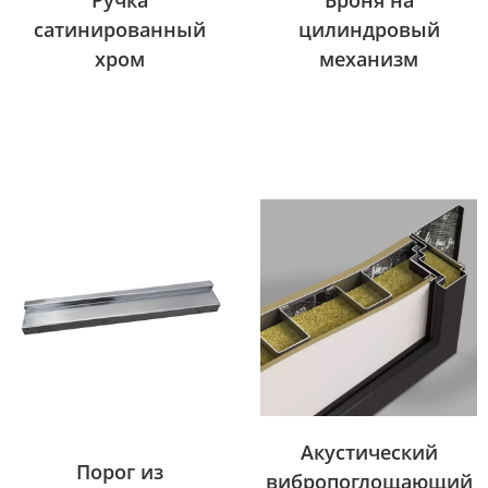
Ручка
Броня на
сатинированный
цилиндровый
хром
механизм
Акустический
Порог из
вибропоглощающий