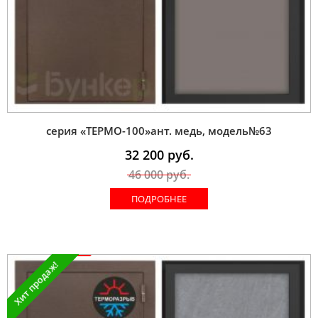
серия «ТЕРМО-100»ант. медь, модель№63
32 200
руб.
46 000
руб.
ПОДРОБНЕЕ
Хит продаж!
Акция !