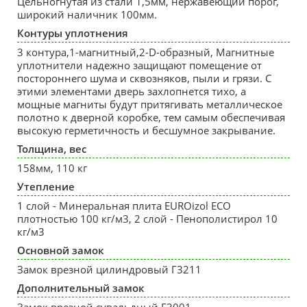
Цельногнутая из стали 1,5мм, нержавеющий порог,
широкий наличник 100мм.
Контуры уплотнения
3 контура,1-магнитный,2-D-образный, Магнитные
уплотнители надежно защищают помещение от
постороннего шума и сквозняков, пыли и грязи. С
этими элементами дверь захлопнется тихо, а
мощные магниты будут притягивать металлическое
полотно к дверной коробке, тем самым обеспечивая
высокую герметичность и бесшумное закрывание.
Толщина, вес
158мм, 110 кг
Утепление
1 слой - Минеральная плита EUROizol ECO
плотностью 100 кг/м3, 2 слой - Пенополистирол 10
кг/м3
Основной замок
Замок врезной цилиндровый Г3211
Дополнительный замок
Замок врезной сувальдный Г3001