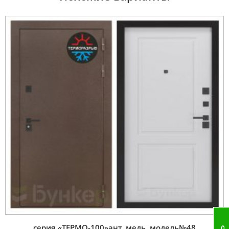
серия «ТЕРМО-100»ант. медь, модель№48