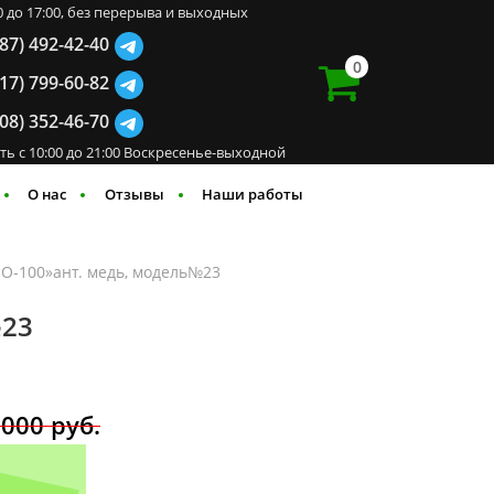
00 до 17:00, без перерыва и выходных
987) 492-42-40
0
917) 799-60-82
908) 352-46-70
ть с 10:00 до 21:00 Воскресенье-выходной
О нас
Отзывы
Наши работы
О-100»ант. медь, модель№23
№23
 000
руб.