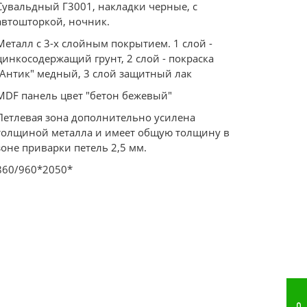
Сувальдный Г3001, накладки черные, с
автошторкой, ночник.
Металл с 3-х слойным покрытием. 1 слой -
цинкосодержащий грунт, 2 слой - покраска
"Антик" медный, 3 слой защитный лак
MDF панель цвет "бетон бежевый"
Петлевая зона дополнительно усилена
толщиной металла и имеет общую толщину в
зоне приварки петель 2,5 мм.
860/960*2050*