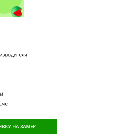
!
изводителя
ой
счет
ЯВКУ НА ЗАМЕР