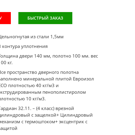
У
БЫСТРЫЙ ЗАКАЗ
Цельногнутая из стали 1,5мм
3 контура уплотнения
Толщина двери 140 мм, полотно 100 мм. вес
100 кг.
Все пространство дверного полотна
заполнено минеральной плитой Евроизол
ECO плотностью 40 кг/м3 и
экструдированным пенополистиролом
плотностью 10 кг/м3.
Гардиан 32.11. – (4 класс) врезной
цилиндровый с защелкой+ Цилиндровый
механизм с термоштоком+ эксцентрик с
защитой