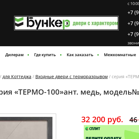
c 10:
+7 (
+7 (
+7 (
звони
Дилерам
Где купить
Как заказать
Межкомнатные
/
для Коттеджа
/
Входные двери с терморазрывом
/ серия «ТЕРМ
рия «ТЕРМО-100»ант. медь, модель
32 200
руб.
46