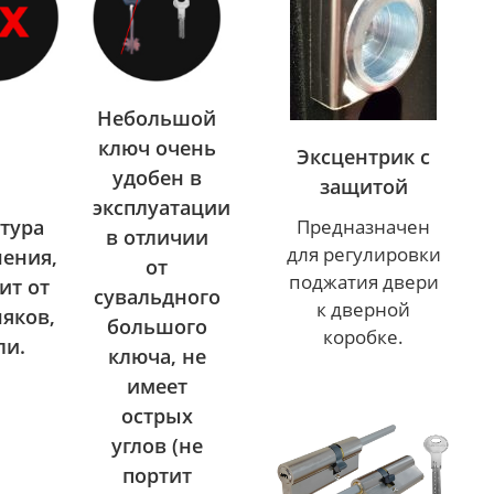
Небольшой
ключ очень
Эксцентрик с
удобен в
защитой
эксплуатации
Предназначен
нтура
в отличии
для регулировки
нения,
от
поджатия двери
ит от
сувальдного
к дверной
няков,
большого
коробке.
ли.
ключа, не
имеет
острых
углов (не
портит