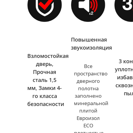
Повышенная
звукоизоляция
Взломостойкая
3 ко
дверь,
Все
уплот
Прочная
пространство
избав
сталь 1,5
дверного
сквоз
мм, Замки 4-
полотна
пы
го класса
заполнено
минеральной
безопасности
плитой
Евроизол
ECO
плотностью