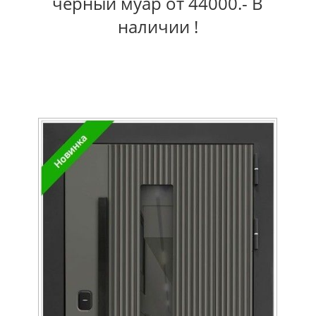
черный муар от 44000.- В
наличии !