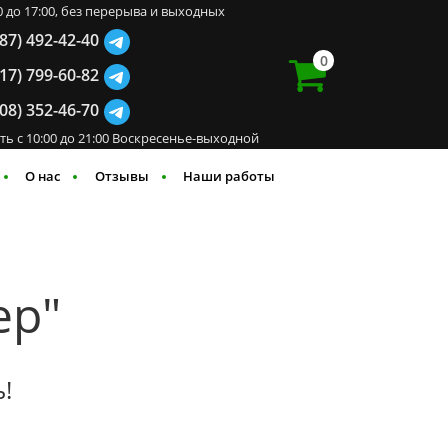
00 до 17:00, без перерыва и выходных
987) 492-42-40
0
917) 799-60-82
908) 352-46-70
ть с 10:00 до 21:00 Воскресенье-выходной
О нас
Отзывы
Наши работы
ер"
!