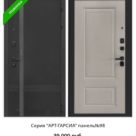
Новинка
Серия “AРT-ГАРСИА” панель№98
39 000
руб.