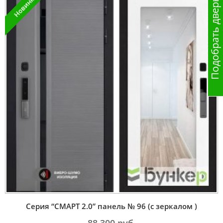
Новинка
Подобрать дверь
Серия “СМАРТ 2.0” панель № 96 (с зеркалом )
88 300
руб.