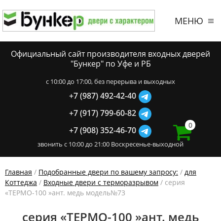
МЕНЮ
Официальный сайт производителя входных дверей
"Бункер" по Уфе и РБ
c 10:00 до 17:00, без перерыва и выходных
+7 (987) 492-42-40
+7 (917) 799-60-82
0
+7 (908) 352-46-70
звонить с 10:00 до 21:00 Воскресенье-выходной
Главная
/
Подобранные двери по вашему запросу:
/
для
Коттеджа
/
Входные двери с терморазрывом
/ серия
«ТЕРМО-100 »ант. медь модель№73
серия «ТЕРМО-100 »ант. медь