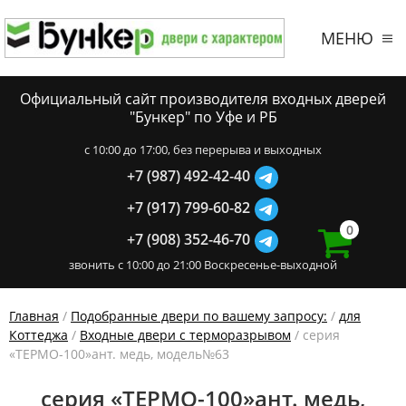
МЕНЮ
Официальный сайт производителя входных дверей
"Бункер" по Уфе и РБ
c 10:00 до 17:00, без перерыва и выходных
+7 (987) 492-42-40
+7 (917) 799-60-82
0
+7 (908) 352-46-70
звонить с 10:00 до 21:00 Воскресенье-выходной
Главная
/
Подобранные двери по вашему запросу:
/
для
Коттеджа
/
Входные двери с терморазрывом
/ серия
«ТЕРМО-100»ант. медь, модель№63
серия «ТЕРМО-100»ант. медь,