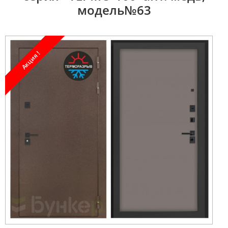
модель№63
Акция !